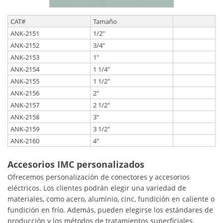
CAT#
Tamaño
ANK-2151
1/2"
ANK-2152
3/4"
ANK-2153
1"
ANK-2154
1 1/4"
ANK-2155
1 1/2"
ANK-2156
2"
ANK-2157
2 1/2"
ANK-2158
3"
ANK-2159
3 1/2"
ANK-2160
4"
Accesorios IMC personalizados
Ofrecemos personalización de conectores y accesorios
eléctricos. Los clientes podrán elegir una variedad de
materiales, como acero, aluminio, cinc, fundición en caliente o
fundición en frío. Además, pueden elegirse los estándares de
producción y los métodos de tratamientos superficiales.